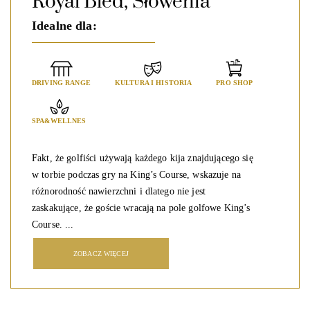
Royal Bled, Słowenia
Idealne dla:
DRIVING RANGE
KULTURA I HISTORIA
PRO SHOP
SPA&WELLNES
Fakt, że golfiści używają każdego kija znajdującego się
w torbie podczas gry na King’s Course, wskazuje na
różnorodność nawierzchni i dlatego nie jest
zaskakujące, że goście wracają na pole golfowe King’s
Course. ...
ZOBACZ WIĘCEJ