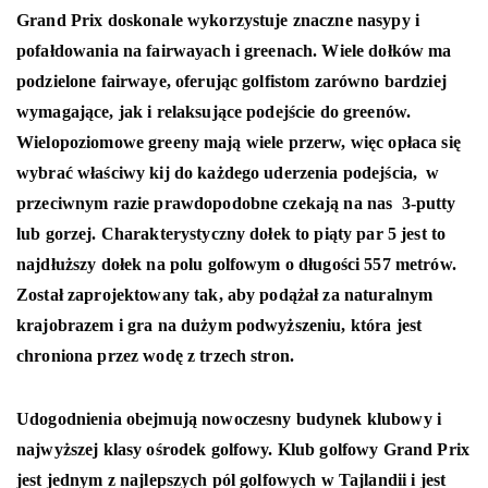
Grand Prix doskonale wykorzystuje znaczne nasypy i
pofałdowania na fairwayach i greenach. Wiele dołków ma
podzielone fairwaye, oferując golfistom zarówno bardziej
wymagające, jak i relaksujące podejście do greenów.
Wielopoziomowe greeny mają wiele przerw, więc opłaca się
wybrać właściwy kij do każdego uderzenia podejścia, w
przeciwnym razie prawdopodobne czekają na nas 3-putty
lub gorzej. Charakterystyczny dołek to piąty par 5 jest to
najdłuższy dołek na polu golfowym o długości 557 metrów.
Został zaprojektowany tak, aby podążał za naturalnym
krajobrazem i gra na dużym podwyższeniu, która jest
chroniona przez wodę z trzech stron.
Udogodnienia obejmują nowoczesny budynek klubowy i
najwyższej klasy ośrodek golfowy. Klub golfowy Grand Prix
jest jednym z najlepszych pól golfowych w Tajlandii i jest