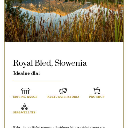
Royal Bled, Słowenia
Idealne dla:
DRIVING RANGE
KULTURA I HISTORIA
PRO SHOP
SPA&WELLNES
Fakt, że golfiści używają każdego kija znajdującego się