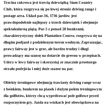
Trzcina cukrowa jest trzecią dziewiątką Siam Country
Club, która rozgrywa się po lewej stronie driving range i
postage area. Układ par-36, 3736 jardów jest
prawdopodobnie najlepszy z trzech dziewiątek i obejmuje
spektakularną piątą. Par-5 z ponad 28 bunkrami,
charakterystyczny dołek Plantation Course, rozgrywa się na
długim podjazd z podzielonym torem wodnym. Zapraszając,
prawy fairway jest w grze, ale bardzo trudny i długi
prowadzący ma szansę na dotarcie do greenu w przepisach.
Uderz w lewy fairway i skorzystaj ze znacznie prostszego
strzału podejścia i miej duże szanse na par.
Obiekty treningowe obejmują trawiasty driving range wraz
z boiskiem, bunkrem na piasek i dużym polem treningowym
dla golfistów, którzy chcą wypróbować pole golfowe przed
rozpoczęciem gry. Jazda na wózkach jest obowiązkowa na