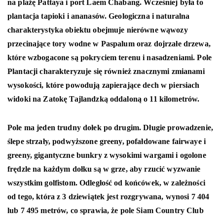
na plażę Pattaya i port Laem Chabang. Wcześniej była to
plantacja tapioki i ananasów. Geologiczna i naturalna
charakterystyka obiektu obejmuje nierówne wąwozy
przecinające tory wodne w Paspalum oraz dojrzałe drzewa,
które wzbogacone są pokryciem terenu i nasadzeniami. Pole
Plantacji charakteryzuje się również znacznymi zmianami
wysokości, które powodują zapierające dech w piersiach
widoki na Zatokę Tajlandzką oddaloną o 11 kilometrów.
Pole ma jeden trudny dołek po drugim. Długie prowadzenie,
ślepe strzały, podwyższone greeny, pofałdowane fairwaye i
greeny, gigantyczne bunkry z wysokimi wargami i ogolone
frędzle na każdym dołku są w grze, aby rzucić wyzwanie
wszystkim golfistom. Odległość od końcówek, w zależności
od tego, która z 3 dziewiątek jest rozgrywana, wynosi 7 404
lub 7 495 metrów, co sprawia, że ​​pole Siam Country Club