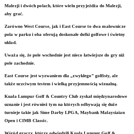
Malezji i dwóch polach, które wielu przyjeżdża do Malezji,
aby grać.
Zarówno West Course, jak i East Course to dwa malownicze
pola w parku i oba oferują doskonałe dołki golfowe i świetny
układ.
Uważa się, że pole wschodnie jest nieco łatwiejsze do gry niż
pole zachodnie.
East Course jest wyzwaniem dla „zwykłego” golfisty, ale
także uczciwym testem i wielką przyjemnością wizualną.
Kuala Lumpur Golf & Country Club zyskał międzynarodowe
uznanie i jest również tym na których odbywają się duże
turnieje takie jak Sime Darby LPGA, Maybank Malaysiaian
Open i CIMB Classic.
Wśród graczy, którzy odwiedzili Kuala Lumpur Golf &