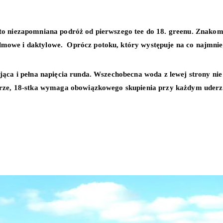
 to niezapomniana podróż od pierwszego tee do 18. greenu. Znako
owe i daktylowe. Oprócz potoku, który występuje na co najmniej 
ąca i pełna napięcia runda. Wszechobecna woda z lewej strony nie
grze, 18-stka wymaga obowiązkowego skupienia przy każdym uderzen