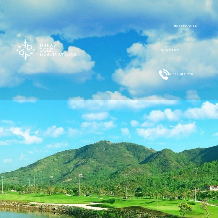
DESTYNACJE
KONTAKT
+48 606 617 228