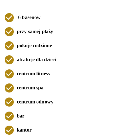
6 basenów
przy samej plaży
pokoje rodzinne
atrakcje dla dzieci
centrum fitness
centrum spa
centrum odnowy
bar
kantor