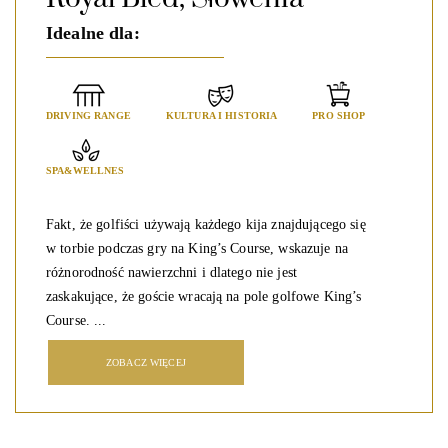
Idealne dla:
DRIVING RANGE
KULTURA I HISTORIA
PRO SHOP
SPA&WELLNES
Fakt, że golfiści używają każdego kija znajdującego się
w torbie podczas gry na King’s Course, wskazuje na
różnorodność nawierzchni i dlatego nie jest
zaskakujące, że goście wracają na pole golfowe King’s
Course. ...
ZOBACZ WIĘCEJ