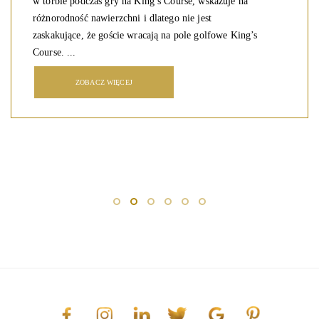
w torbie podczas gry na King’s Course, wskazuje na
różnorodność nawierzchni i dlatego nie jest
zaskakujące, że goście wracają na pole golfowe King’s
Course. ...
ZOBACZ WIĘCEJ