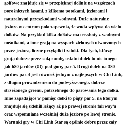
golfowe znajduje się w przepięknej dolinie na wzgórzach
porośniętych lasami, z kilkoma potokami, jeziorami i
naturalnymi przeszkodami wodnymi. Duże naturalne
jezioro w centrum pola zapewnia, że ​​woda wpływa do wielu
dołków. Na przykład kilka dołków ma tee-shoty z wodnymi
nośnikami, a inne grają na wyspach zielonych utworzonych
przez jeziora, liczne przylądki i zatoki. Dla tych, którzy
grają dobrze przez całą rundę, ostatni dołek to nic innego
jak 680 jardów (!!!) pod górę, par 5. Drugi dołek na 380
jardów par-4 jest również jednym z najlepszych w Chi Linh,
z długim prowadzeniem do podwyższonego, dobrze
strzeżonego greenu, potrzebnego do parowania tego dołka.
Inne zapadające w pamięć dołki to piąty par-5, na którym
znajduje się sidehill leżący aż po prawej stronie fairway’a
oraz wspomniane wcześniej duże jezioro po lewej stronie.
Warunki gry w Chi Linh Star są ogólnie dobre przez cały